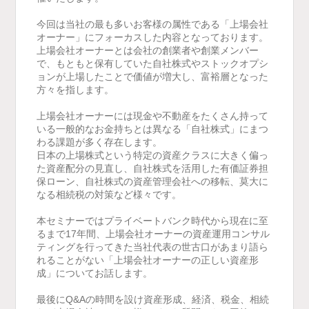
今回は当社の最も多いお客様の属性である「上場会社
オーナー」にフォーカスした内容となっております。
上場会社オーナーとは会社の創業者や創業メンバー
で、もともと保有していた自社株式やストックオプシ
ョンが上場したことで価値が増大し、富裕層となった
方々を指します。
上場会社オーナーには現金や不動産をたくさん持って
いる一般的なお金持ちとは異なる「自社株式」にまつ
わる課題が多く存在します。
日本の上場株式という特定の資産クラスに大きく偏っ
た資産配分の見直し、自社株式を活用した有価証券担
保ローン、自社株式の資産管理会社への移転、莫大に
なる相続税の対策など様々です。
本セミナーではプライベートバンク時代から現在に至
るまで17年間、上場会社オーナーの資産運用コンサル
ティングを行ってきた当社代表の世古口があまり語ら
れることがない「上場会社オーナーの正しい資産形
成」についてお話します。
最後にQ&Aの時間を設け資産形成、経済、税金、相続