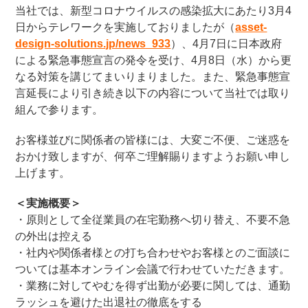
当社では、新型コロナウイルスの感染拡大にあたり3月4
日からテレワークを実施しておりましたが（
asset-
design-solutions.jp/news_933
）、4月7日に日本政府
による緊急事態宣言の発令を受け、4月8日（水）から更
なる対策を講じてまいりまりました。また、緊急事態宣
言延長により引き続き以下の内容について当社では取り
組んで参ります。
お客様並びに関係者の皆様には、大変ご不便、ご迷惑を
おかけ致しますが、何卒ご理解賜りますようお願い申し
上げます。
＜実施概要＞
・原則として全従業員の在宅勤務へ切り替え、不要不急
の外出は控える
・社内や関係者様との打ち合わせやお客様とのご面談に
ついては基本オンライン会議で行わせていただきます。
・業務に対してやむを得ず出勤が必要に関しては、通勤
ラッシュを避けた出退社の徹底をする